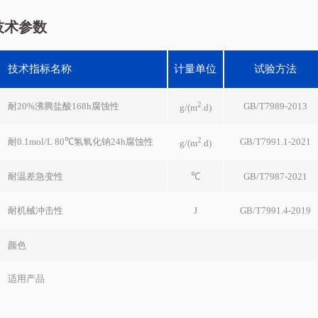
技术参数
技术指标名称
计量单位
试验方法
2
耐20%沸腾盐酸168h腐蚀性
GB/T7989-2013
g/(m
.d)
2
耐0.1mol/L 80℃氢氧化钠24h腐蚀性
GB/T7991.1-2021
g/(m
.d)
耐温差急变性
℃
GB/T7987-2021
耐机械冲击性
J
GB/T7991.4-2019
颜色
适用产品