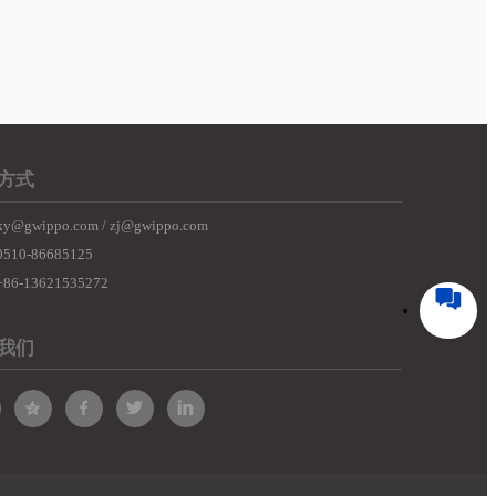
方式
y@gwippo.com / zj@gwippo.com
510-86685125
86-13621535272
我们