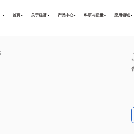
首页
关于硅普
产品中心
科研与质量
应用领域
搪玻璃釉料
热水器釉料