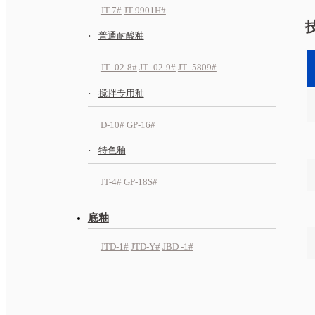
JT-7#
JT-9901H#
普通耐酸釉
JT -02-8#
JT -02-9#
JT -5809#
搅拌专用釉
D-10#
GP-16#
特色釉
JT-4#
GP-18S#
底釉
JTD-1#
JTD-Y#
JBD -1#