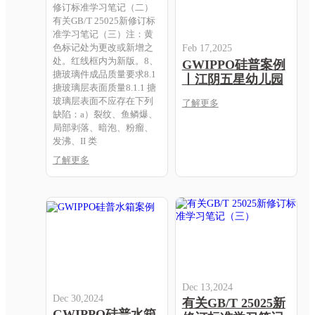
修订标准学习笔记（二）
有关GB/T 25025新修订标
准学习笔记（三）注：黄
色标记处为更改或新增之
Feb 17,2025
处。红线框内为新版。8、
GWIPPO硅普案例
搪玻璃件成品质量要求8.1
丨江阴五星幼儿园
搪玻璃层表面质量8.1.1 搪
玻璃层表面不应存在下列
了解更多
缺陷：a）裂纹、鱼鳞爆、
局部剥落、暗泡、粉瘤、
发沸、II 类
了解更多
Dec 13,2024
Dec 30,2024
有关GB/T 25025新
GWIPPO硅普水箱