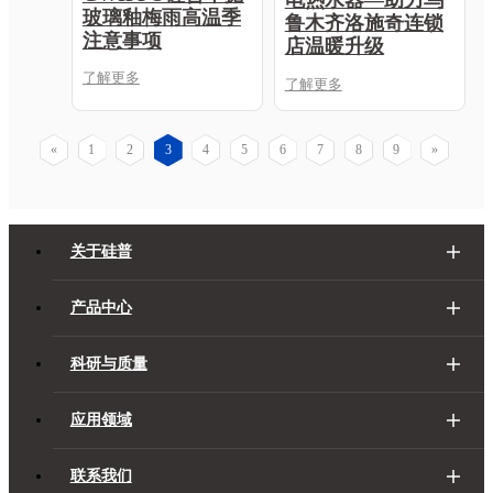
电热水器—助力乌
玻璃釉梅雨高温季
鲁木齐洛施奇连锁
注意事项
店温暖升级
了解更多
了解更多
«
1
2
3
4
5
6
7
8
9
»
关于硅普
产品中心
科研与质量
应用领域
联系我们