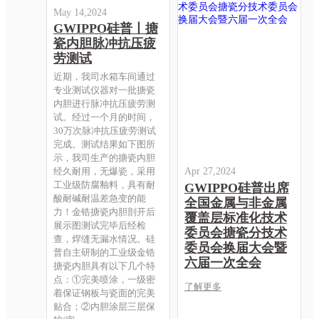
May 14,2024
GWIPPO硅普丨搪
瓷内胆脉冲抗压疲
劳测试
近期，我司水箱车间通过
专业测试仪器对一批搪瓷
内胆进行脉冲抗压疲劳测
试。经过一个月的时间，
30万次脉冲抗压疲劳测试
完成。测试结果如下图所
示，我司生产的搪瓷内胆
经久耐用，无爆瓷，采用
Apr 27,2024
工业级防腐釉料，具有耐
GWIPPO硅普出席
酸耐碱耐温差急变的能
全国金属与非金属
力！金锆搪瓷内胆剖开后
覆盖层标准化技术
展示图测试完毕后经检
委员会搪瓷分技术
查，焊缝无漏水情况。硅
委员会换届大会暨
普自主研制的工业级金锆
六届一次全会
搪瓷内胆具有以下几个特
点：①完美喷涂，一级密
了解更多
着保证钢板与瓷面的完美
贴合；②内胆涂层三层保