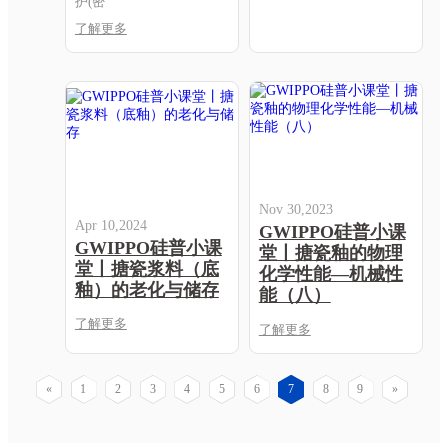
护(密
了解更多
Nov 30,2023
Apr 10,2024
GWIPPO硅普小课
GWIPPO硅普小课
堂丨搪瓷釉的物理
堂丨搪瓷浆料（底
化学性能—机械性
釉）的老化与储存
能（八）
了解更多
了解更多
«
1
2
3
4
5
6
7
8
9
»