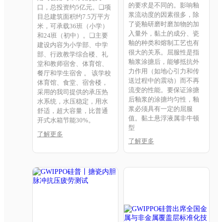
的要求是不同的。影响釉
口，总投资约5亿元。❑项
浆流动度的因素很多，除
目总建筑面积约7.5万平方
了瓷釉研磨时磨加物的加
米，可承载36班（小学）
入量外，黏土的成分、瓷
和24班（初中）。❑主要
釉的种类和熔制工艺也有
建设内容为小学部、中学
很大的关系。屈服性是指
部、行政教学综合楼、礼
釉浆涂搪后，能够抵抗外
堂和教师宿舍、体育馆、
力作用（如地心引力和传
餐厅和学生宿舍 。 该学校
送过程中的震动）而不再
体育馆、食堂、宿舍楼，
流变的性能。要保证涂搪
采用的我司提供的承压热
后釉浆的涂搪均匀性，釉
水系统，水压稳定，用水
浆必须具有一定的屈服
舒适，超大容量，比普通
值。黏土悬浮液属非牛顿
开式水箱节能30%。
型
了解更多
了解更多